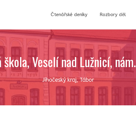
Čtenářské deníky
Rozbory děl
škola, Veselí nad Lužnicí, nám
Jihočeský kraj
,
Tábor