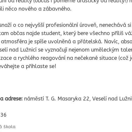
ní od reality (občas i poměrně drasticky od reality!)
čili něco nového a zábavného.
snaží o co nejvyšší profesionální úroveň, nenechává si
tam občas najde student, který bere všechno příliš vá
 atmosféra je spíše uvolněná a přátelská. Navíc, abso
elí nad Lužnicí se vyznačují nejenom uměleckým talen
zace a rychlého reagování na nečekané situace (což j
eváhejte a přihlaste se!
a adrese:
náměstí T. G. Masaryka 22, Veselí nad Lužni
36
á škola