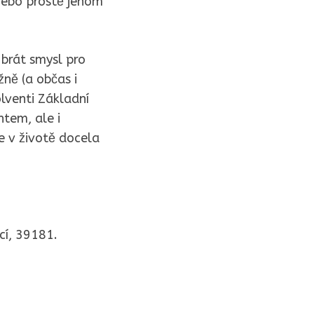
 nebo prostě jenom
 brát smysl pro
žně (a občas i
lventi Základní
tem, ale i
e v životě docela
cí, 39181.