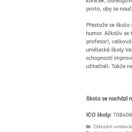
koníček, odreagová
proto, aby se nau
Přestože se škola 
humor. Ačkoliv se 
profesor), celková
umělecké školy Ves
schopností improvi
užitečné). Takže n
Škola se nachází n
IČO školy:
708406
Rubriky
Základní uměleck