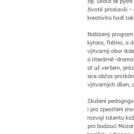
žijí. Škola se pyšn
životě proslavili –
kreativita hodí tak
Nabízený program j
kytara, flétna, a d
výtvarný obor (kde 
a literárně-dramati
ať už veršem, próz
sice občas protkán
výtvarných dílen, 
Zkušení pedagogové
i pro zpestření zn
rozvoji talentu ka
pro budoucí Mozarty