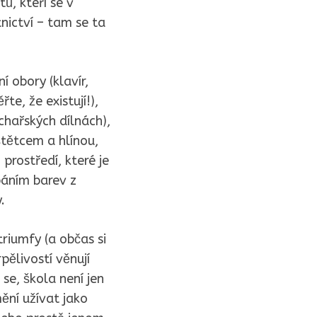
ů, kteří se v
tnictví – tam se ta
 obory (klavír,
te, že existují!),
ochařských dílnách),
 štětcem a hlínou,
prostředí, které je
páním barev z
.
riumfy (a občas si
pělivostí věnují
se, škola není jen
mění užívat jako