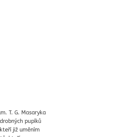
nám. T. G. Masaryka
 drobných pupíků
kteří již uměním