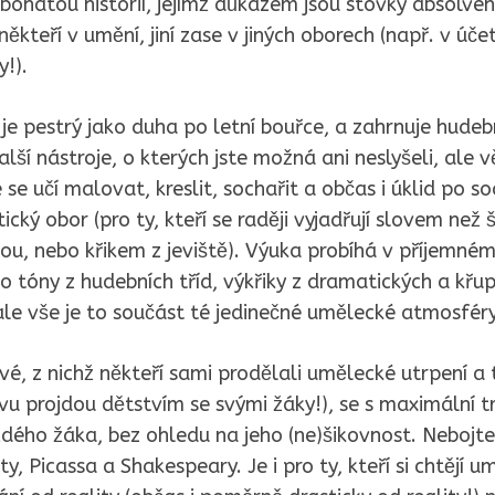
í bohatou historií, jejímž důkazem jsou stovky absolvent
 někteří v umění, jiní zase v jiných oborech (např. v úče
y!).
e pestrý jako duha po letní bouřce, a zahrnuje hudební
alší nástroje, o kterých jste možná ani neslyšeli, ale věř
se učí malovat, kreslit, sochařit a občas i úklid po s
cký obor (pro ty, kteří se raději vyjadřují slovem než
ou, nebo křikem z jeviště). Výuka probíhá v příjemném 
o tóny z hudebních tříd, výkřiky z dramatických a křu
ale vše je to součást té jedinečné umělecké atmosféry
, z nichž někteří sami prodělali umělecké utrpení a t
ovu projdou dětstvím se svými žáky!), se s maximální tr
ždého žáka, bez ohledu na jeho (ne)šikovnost. Nebojte 
, Picassa a Shakespeary. Je i pro ty, kteří si chtějí u