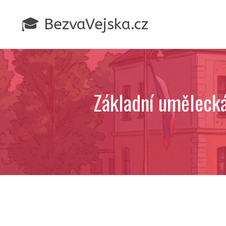
Přeskočit
na
🎓 BezvaVejska.cz
obsah
Základní umělecká 