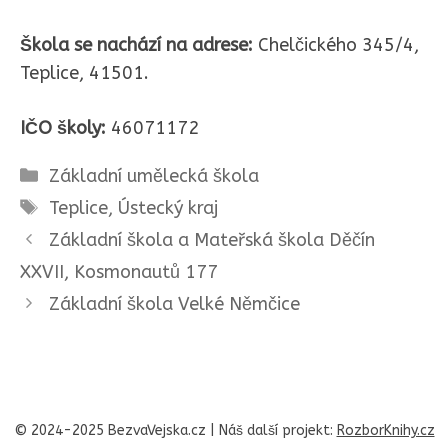
Škola se nachází na adrese:
Chelčického 345/4,
Teplice, 41501.
IČO školy:
46071172
Rubriky
Základní umělecká škola
Štítky
Teplice
,
Ústecký kraj
Základní škola a Mateřská škola Děčín
XXVII, Kosmonautů 177
Základní škola Velké Němčice
© 2024-2025 BezvaVejska.cz | Náš další projekt:
RozborKnihy.cz