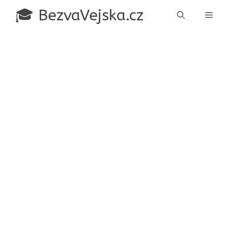
Přeskočit
🎓 BezvaVejska.cz
Men
na
obsah