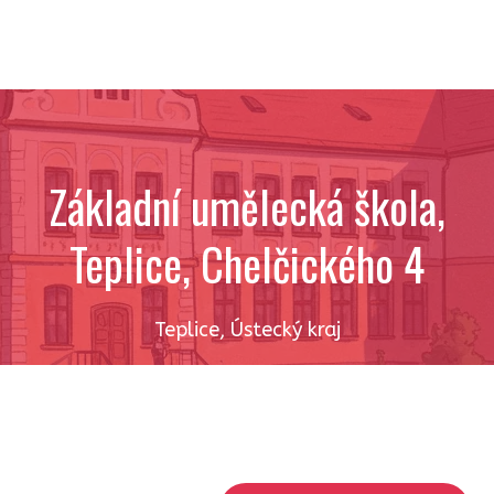
Základní umělecká škola,
Teplice, Chelčického 4
Teplice
,
Ústecký kraj