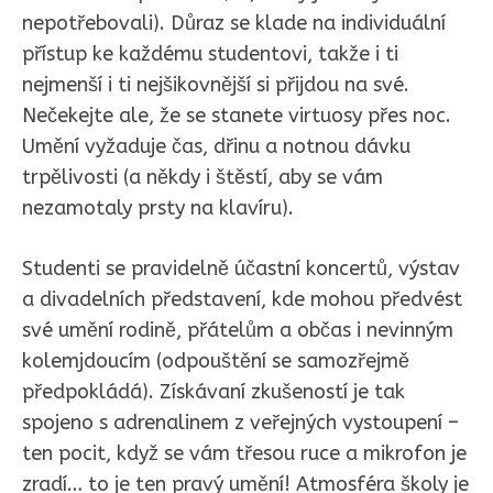
nepotřebovali). Důraz se klade na individuální
přístup ke každému studentovi, takže i ti
nejmenší i ti nejšikovnější si přijdou na své.
Nečekejte ale, že se stanete virtuosy přes noc.
Umění vyžaduje čas, dřinu a notnou dávku
trpělivosti (a někdy i štěstí, aby se vám
nezamotaly prsty na klavíru).
Studenti se pravidelně účastní koncertů, výstav
a divadelních představení, kde mohou předvést
své umění rodině, přátelům a občas i nevinným
kolemjdoucím (odpouštění se samozřejmě
předpokládá). Získávaní zkušeností je tak
spojeno s adrenalinem z veřejných vystoupení –
ten pocit, když se vám třesou ruce a mikrofon je
zradí… to je ten pravý umění! Atmosféra školy je