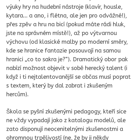
výuky hry na hudební nástroje (klavír, housle,
kytara… a ano, i flétna, ale jen pro odvážné!),
přes zpěv a hru na bicí (pokud máte rádi hluk,
jste na správném místě!), až po výtvarnou
výchovu (od klasické malby po moderní směry,
kde se hranice fantazie posouvají na samou
hranici „co to sakra je?“). Dramatický obor pak
nabízí možnost objevit v sobě herecký talent (i
když i ti nejtalentovanější se občas musí poprat
s textem, který by dal zabrat i zkušeným
hercům).
Škola se pyšní zkušenými pedagogy, kteří sice
ne vždy vypadají jako z katalogu modelů, ale
zato disponují neocenitelnými zkušenostmi a
ohromnou trpělivostí (ne, že by ji někdy