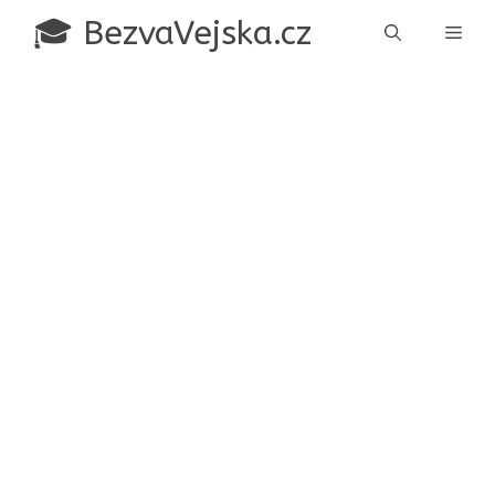
Přeskočit
🎓 BezvaVejska.cz
Men
na
obsah