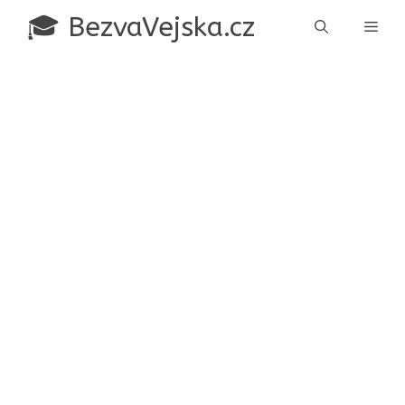
Přeskočit
🎓 BezvaVejska.cz
Men
na
obsah