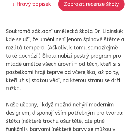
↓ Hravý popisek
Zobrazit recenze školy
Soukromá základní umělecká škola Dr. Lidinské:
kde se učí, že umění není jenom špinavé štětce a
rozlitá tempera. (Ačkoliv, k tomu samozřejmě
také dochází.) Škola nabízí pestrý program pro
mladé umělce všech úrovní – od těch, kteří si s
pastelkami hrají teprve od včerejška, až po ty,
kteří už s jistotou vědí, na kterou stranu se drží
tužka.
Naše učebny, i když možná nehýří moderním
designem, disponují vším potřebným pro tvorbu:
štětci (některé trochu ošuntělé, ale plně
funkční!), barvami (některé barvy se můžou v