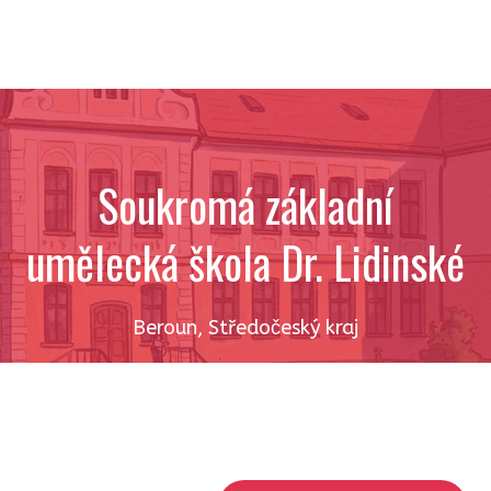
Soukromá základní
umělecká škola Dr. Lidinské
Beroun
,
Středočeský kraj