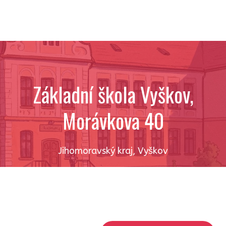
Základní škola Vyškov,
Morávkova 40
Jihomoravský kraj
,
Vyškov