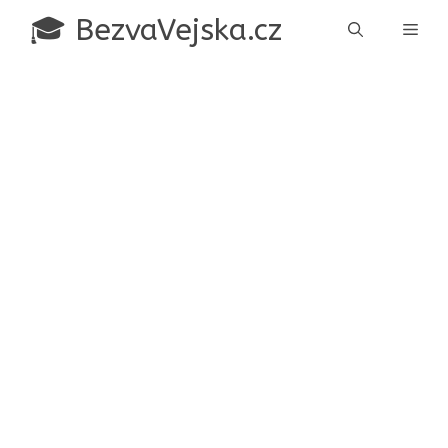
Přeskočit
🎓 BezvaVejska.cz
Men
na
obsah