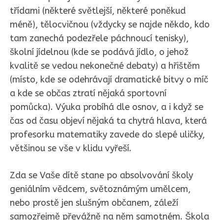
třídami (některé světlejší, některé poněkud
méně), tělocvičnou (vždycky se najde někdo, kdo
tam zanechá podezřele páchnoucí tenisky),
školní jídelnou (kde se podává jídlo, o jehož
kvalitě se vedou nekonečné debaty) a hřištěm
(místo, kde se odehrávají dramatické bitvy o míč
a kde se občas ztratí nějaká sportovní
pomůcka). Výuka probíhá dle osnov, a i když se
čas od času objeví nějaká ta chytrá hlava, která
profesorku matematiky zavede do slepé uličky,
většinou se vše v klidu vyřeší.
Zda se Vaše dítě stane po absolvování školy
geniálním vědcem, světoznámým umělcem,
nebo prostě jen slušným občanem, záleží
samozřejmě převážně na něm samotném. Škola