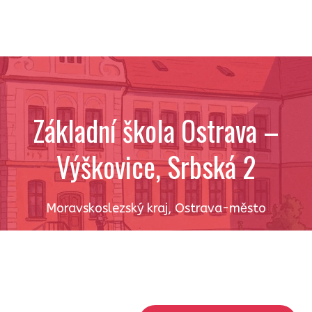
Základní škola Ostrava –
Výškovice, Srbská 2
Moravskoslezský kraj
,
Ostrava-město