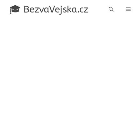
Přeskočit
🎓 BezvaVejska.cz
Men
na
obsah