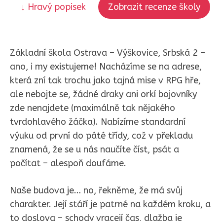
↓ Hravý popisek
Zobrazit recenze školy
Základní škola Ostrava – Výškovice, Srbská 2 –
ano, i my existujeme! Nacházíme se na adrese,
která zní tak trochu jako tajná mise v RPG hře,
ale nebojte se, žádné draky ani orkí bojovníky
zde nenajdete (maximálně tak nějakého
tvrdohlavého žáčka). Nabízíme standardní
výuku od první do páté třídy, což v překladu
znamená, že se u nás naučíte číst, psát a
počítat – alespoň doufáme.
Naše budova je… no, řekněme, že má svůj
charakter. Její stáří je patrné na každém kroku, a
to doslova – schody vracejí čas, dlažba je