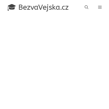
Přeskočit
🎓 BezvaVejska.cz
Men
na
obsah