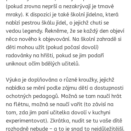
(pokud zrovna neprší a nezakrývají je tmavé
mraky). K dispozici je také školní jídelna, která
nabízí pestrou škálu jídel, o jejichž chuti se
vedou legendy. Řekněme, že se každý den objeví
něco nového k objevování. Na školní zahradě si
děti mohou užít (pokud počasí dovolí)
radovánky na hřišti, pokud se jim podaří
uniknout očím bdělých učitelů.
Výuka je doplňována o různé kroužky, jejichž
nabídka se mění podle zájmu dětí a dostupnosti
ochotných pedagogů. Možná se tam naučí hrát
na flétnu, možná se naučí vařit (to závisí na
tom, zda jim paní učitelka dovolí v kuchyni
experimentovat). Zkrátka, nudit se tu vaše dítě
rozhodně nebude – a to je snad to nejdůležitější.