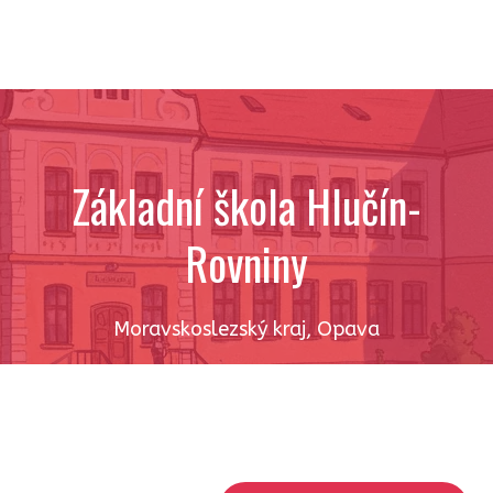
Základní škola Hlučín-
Rovniny
Moravskoslezský kraj
,
Opava