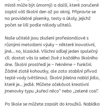
místě může být úmorný) a další, které zaručeně
zaplní váš školní den až po okraj. Připravte se
na pravidelné písemky, testy a úkoly, jejichž
počet se liší podle nálady učitelů.
Naše učitelé jsou zkušení profesionálové s
různými metodami výuky – některé inovativní,
jiné… no, klasické. Všichni sdílejí jeden společný
cíl: dostat vás (a sebe) živé z každého školního
dne. Školní prostředí je – řekněme – funkční.
Žádné zlaté kohoutky, ale zato stabilní přívod
teplé vody (většinou). Školní jídelna nabízí jídlo,
které je… jedlé. Můžete očekávat kreativní
jmenovky typu „kuřecí něco“ nebo „zelené cosi“.
Po škole se můžete zapojit do kroužků. Nabídka