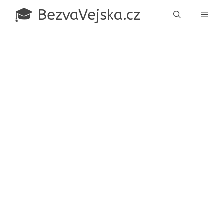
Přeskočit
🎓 BezvaVejska.cz
Men
na
obsah