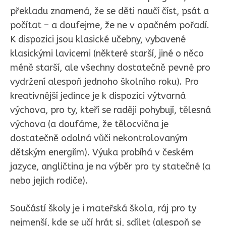
překladu znamená, že se děti naučí číst, psát a
počítat – a doufejme, že ne v opačném pořadí.
K dispozici jsou klasické učebny, vybavené
klasickými lavicemi (některé starší, jiné o něco
méně starší, ale všechny dostatečně pevné pro
vydržení alespoň jednoho školního roku). Pro
kreativnější jedince je k dispozici výtvarná
výchova, pro ty, kteří se raději pohybují, tělesná
výchova (a doufáme, že tělocvična je
dostatečně odolná vůči nekontrolovaným
dětským energiím). Výuka probíhá v českém
jazyce, angličtina je na výběr pro ty statečné (a
nebo jejich rodiče).
Součástí školy je i mateřská škola, ráj pro ty
nejmenší, kde se učí hrát si, sdílet (alespoň se