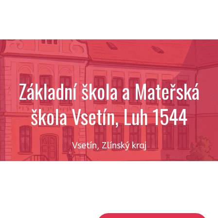
Základní škola a Mateřská
škola Vsetín, Luh 1544
Vsetín
,
Zlínský kraj