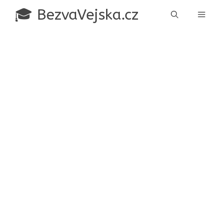
Přeskočit
🎓 BezvaVejska.cz
Men
na
obsah