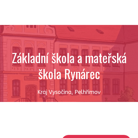
Základní škola a mateřská
škola Rynárec
Kraj Vysočina
,
Pelhřimov