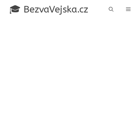
Přeskočit
🎓 BezvaVejska.cz
Men
na
obsah