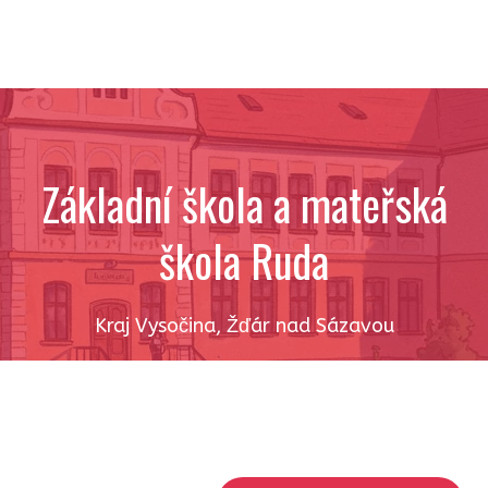
Základní škola a mateřská
škola Ruda
Kraj Vysočina
,
Žďár nad Sázavou