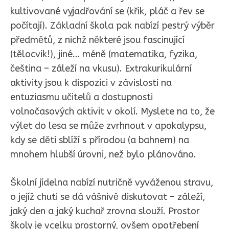
kultivované vyjadřování se (křik, pláč a řev se
počítají). Základní škola pak nabízí pestrý výběr
předmětů, z nichž některé jsou fascinující
(tělocvik!), jiné… méně (matematika, fyzika,
čeština – záleží na vkusu). Extrakurikulární
aktivity jsou k dispozici v závislosti na
entuziasmu učitelů a dostupnosti
volnočasových aktivit v okolí. Myslete na to, že
výlet do lesa se může zvrhnout v apokalypsu,
kdy se děti sblíží s přírodou (a bahnem) na
mnohem hlubší úrovni, než bylo plánováno.
Školní jídelna nabízí nutričně vyváženou stravu,
o jejíž chuti se dá vášnivě diskutovat – záleží,
jaký den a jaký kuchař zrovna slouží. Prostor
školy je vcelku prostorný, ovšem opotřebení