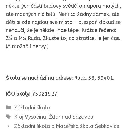
některých částí budovy svědčí o náporu malých,
ale mocných ničitelů. Není to žádný zámek, ale
děti si zde najdou své místo – alespoň dokud se
nenaučí, že je někde jinde lépe. Krátce řečeno:
ZŠ a MŠ Ruda. Zkuste to, co ztratíte, je jen čas.
(A možná i nervy.)
Škola se nachází na adrese:
Ruda 58, 59401.
IČO školy:
75021927
Rubriky
Základní škola
Štítky
Kraj Vysočina
,
Žďár nad Sázavou
Základní škola a Mateřská škola Šebkovice