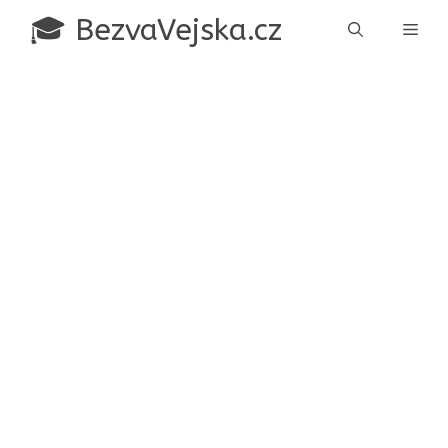
Přeskočit
🎓 BezvaVejska.cz
Men
na
obsah