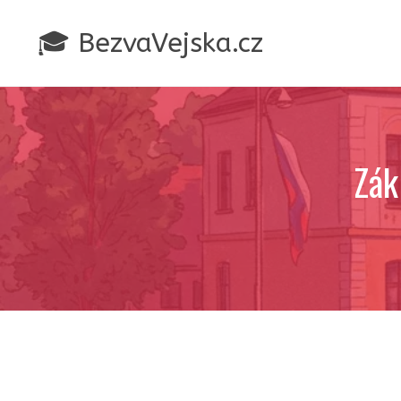
Přeskočit
na
🎓 BezvaVejska.cz
obsah
Zák