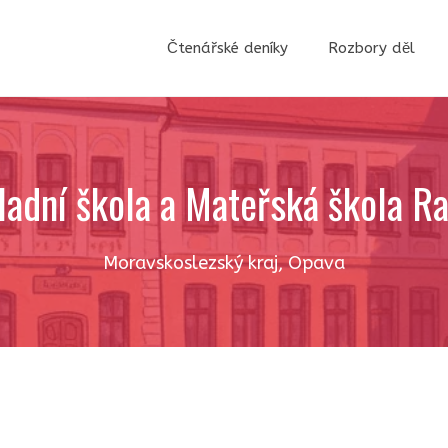
Čtenářské deníky
Rozbory děl
ladní škola a Mateřská škola R
Moravskoslezský kraj
,
Opava