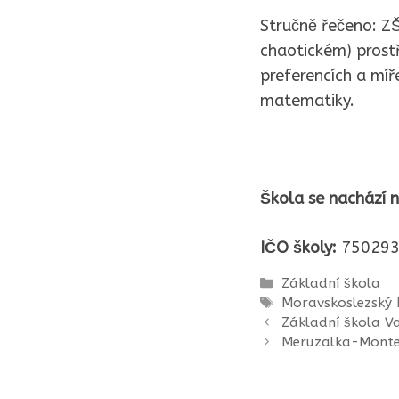
Stručně řečeno: ZŠ
chaotickém) prostř
preferencích a míř
matematiky.
Škola se nachází n
IČO školy:
750293
Rubriky
Základní škola
Štítky
Moravskoslezský 
Základní škola Va
Meruzalka-Montes