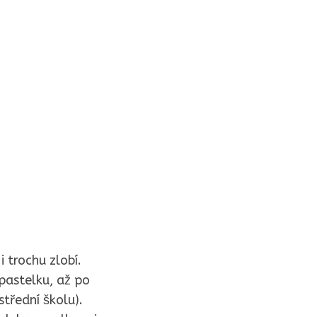
 trochu zlobí.
pastelku, až po
třední školu).