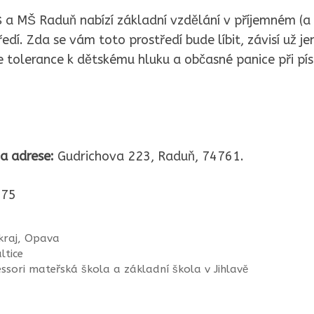
 a MŠ Raduň nabízí základní vzdělání v příjemném (a 
edí. Zda se vám toto prostředí bude líbit, závisí už je
e tolerance k dětskému hluku a občasné panice při pí
a adrese:
Gudrichova 223, Raduň, 74761.
75
kraj
,
Opava
ltice
sori mateřská škola a základní škola v Jihlavě