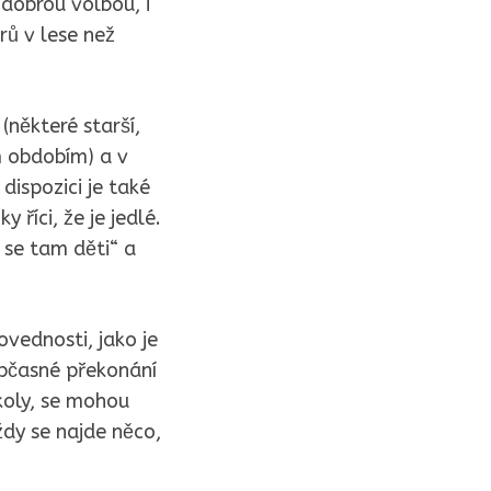
 dobrou volbou, i
rů v lese než
(některé starší,
ím obdobím) a v
dispozici je také
 říci, že je jedlé.
í se tam děti“ a
ovednosti, jako je
občasné překonání
školy, se mohou
ždy se najde něco,