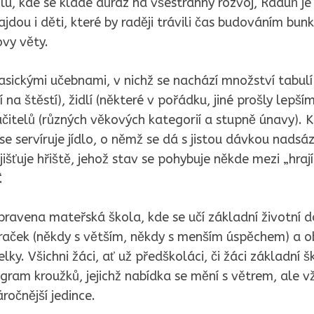
u, kde se klade důraz na všestranný rozvoj, Raduň je
jdou i děti, které by raději trávili čas budováním bunk
vy věty.
asickými učebnami, v nichž se nachází množství tabulí 
ží na štěstí), židlí (některé v pořádku, jiné prošly lepš
učitelů (různých věkových kategorií a stupně únavy). K 
 se servíruje jídlo, o němž se dá s jistou dávkou nadsázky
jišťuje hřiště, jehož stav se pohybuje někde mezi „hraj
.
ipravena mateřská škola, kde se učí základní životní d
 hraček (někdy s větším, někdy s menším úspěchem) a 
elky. Všichni žáci, ať už předškoláci, či žáci základní 
ogram kroužků, jejichž nabídka se mění s větrem, ale v
áročnější jedince.