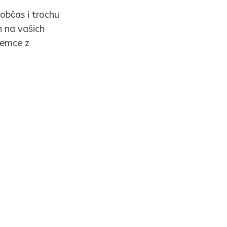
občas i trochu
n na vašich
semce z