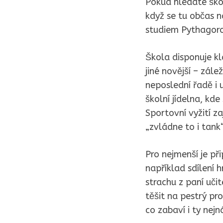
Pokud hledáte škol
když se tu občas na
studiem Pythagoro
Škola disponuje kl
jiné novější – zále
neposlední řadě i 
školní jídelna, kde
Sportovní vyžití za
„zvládne to i tank“
Pro nejmenší je př
například sdílení
strachu z paní učit
těšit na pestrý pr
co zabaví i ty nejn