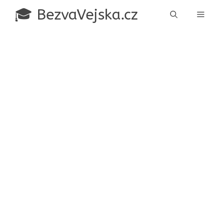
Přeskočit
🎓 BezvaVejska.cz
Men
na
obsah