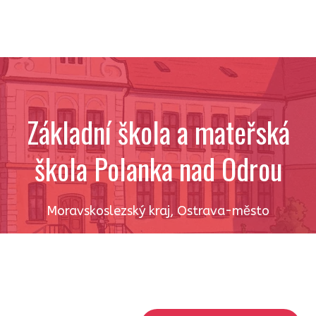
Základní škola a mateřská
škola Polanka nad Odrou
Moravskoslezský kraj
,
Ostrava-město