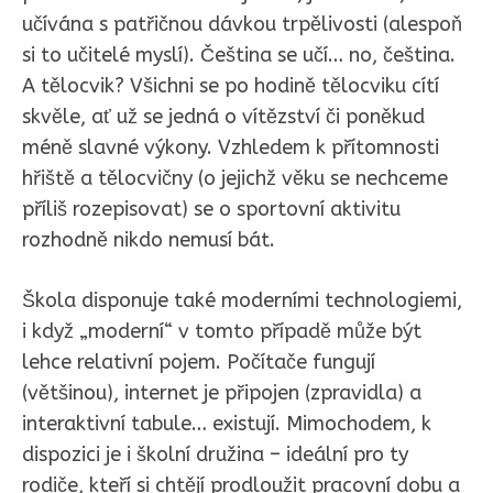
učívána s patřičnou dávkou trpělivosti (alespoň
si to učitelé myslí). Čeština se učí… no, čeština.
A tělocvik? Všichni se po hodině tělocviku cítí
skvěle, ať už se jedná o vítězství či poněkud
méně slavné výkony. Vzhledem k přítomnosti
hřiště a tělocvičny (o jejichž věku se nechceme
příliš rozepisovat) se o sportovní aktivitu
rozhodně nikdo nemusí bát.
Škola disponuje také moderními technologiemi,
i když „moderní“ v tomto případě může být
lehce relativní pojem. Počítače fungují
(většinou), internet je připojen (zpravidla) a
interaktivní tabule… existují. Mimochodem, k
dispozici je i školní družina – ideální pro ty
rodiče, kteří si chtějí prodloužit pracovní dobu a