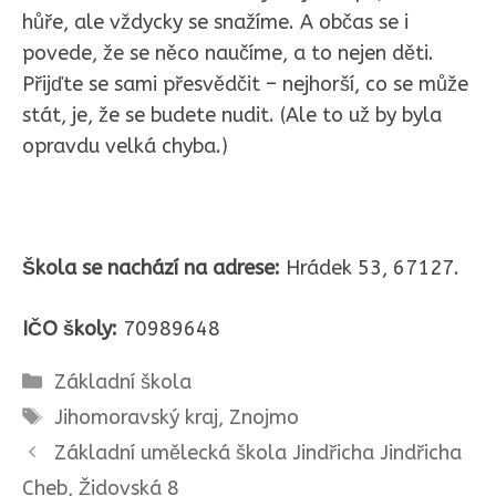
hůře, ale vždycky se snažíme. A občas se i
povede, že se něco naučíme, a to nejen děti.
Přijďte se sami přesvědčit – nejhorší, co se může
stát, je, že se budete nudit. (Ale to už by byla
opravdu velká chyba.)
Škola se nachází na adrese:
Hrádek 53, 67127.
IČO školy:
70989648
Rubriky
Základní škola
Štítky
Jihomoravský kraj
,
Znojmo
Základní umělecká škola Jindřicha Jindřicha
Cheb, Židovská 8