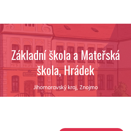
Základní škola a Mateřská
škola, Hrádek
Jihomoravský kraj
,
Znojmo