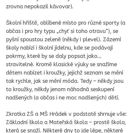
zrovna nepokazil kávovar).
Školní hřiště, oblíbené místo pro různé sporty (a
občas i pro hry typu „chyť si toho otravu“), se
pyšní spoustou zeleně (někdy i plevel). Zázemí
školy nabízí i školní jídelnu, kde se podávají
pokrmy, které by se daly popsat jako…
stravitelné. Kromě klasické výuky se snažíme
dětem nabízet i kroužky, jejichž seznam se mění
tak rychle, jak se mění móda. Tedy – někdy jsou
to kroužky, někdy jenom náhodná seskupení
nadšených (a občas i ne moc nadšených) dětí.
Zkratka ZŠ a MŠ Hrádek v podstatě shrnuje vše:
Základní škola a Mateřská škola – prostě škola,
která se snaží. Některé dny to jde lépe, některé