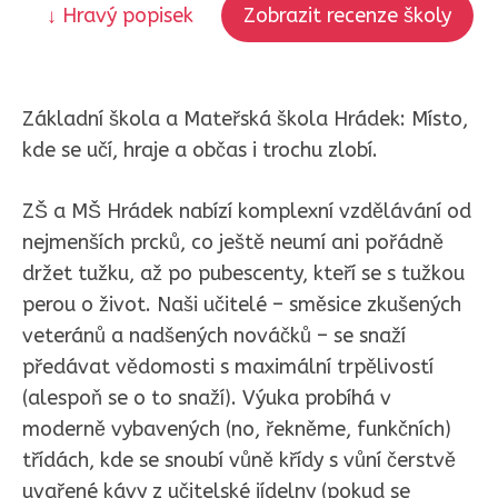
↓ Hravý popisek
Zobrazit recenze školy
Základní škola a Mateřská škola Hrádek: Místo,
kde se učí, hraje a občas i trochu zlobí.
ZŠ a MŠ Hrádek nabízí komplexní vzdělávání od
nejmenších prcků, co ještě neumí ani pořádně
držet tužku, až po pubescenty, kteří se s tužkou
perou o život. Naši učitelé – směsice zkušených
veteránů a nadšených nováčků – se snaží
předávat vědomosti s maximální trpělivostí
(alespoň se o to snaží). Výuka probíhá v
moderně vybavených (no, řekněme, funkčních)
třídách, kde se snoubí vůně křídy s vůní čerstvě
uvařené kávy z učitelské jídelny (pokud se