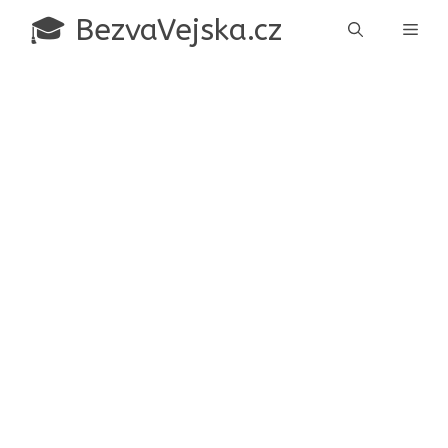
Přeskočit
🎓 BezvaVejska.cz
Men
na
obsah