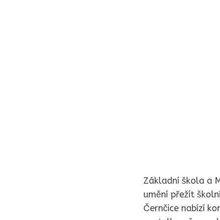
Základní škola a M
umění přežít školn
Černčice nabízí ko