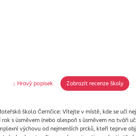
↓ Hravý popisek
Zobrazit recenze školy
ateřská škola Černčice: Vítejte v místě, kde se učí ne
í rok s úsměvem (nebo alespoň s úsměvem na tváři uč
mplexní výchovu od nejmenších prcků, kteří teprve obj