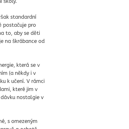
í školy.
však standardní
ě postačuje pro
a to, aby se děti
je na škrábance od
ergie, která se v
ím (a někdy i v
ku k učení. V rámci
ami, které jim v
 dávku nostalgie v
idné, s omezeným