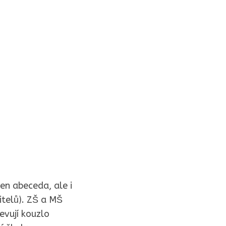
jen abeceda, ale i
itelů). ZŠ a MŠ
evují kouzlo