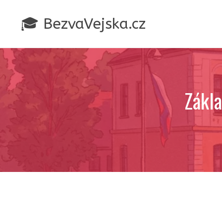
Přeskočit
na
🎓 BezvaVejska.cz
obsah
Zákla