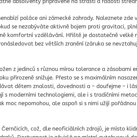
atné absolventy připravené na strasti a radosti středn
nenabízí paláce ani zámecké zahrady. Naleznete zde 
okud se nezabýváte aktivně bojem proti gravitaci, pln
ně komfortní vzdělávání. Hřiště je dostatečně velké n
onásledovat bez větších zranění (záruka se nevztahu
složen z jedinců s různou mírou tolerance a zásobami en
oku přirozeně snižuje. Přesto se s maximálním nasazen
edávat dětem znalosti, dovednosti a – doufejme – i lás
ají s moderními technologiemi, ale i s tradičními metod
tak moc nepomohou, ale aspoň si s nimi užijí pořádnou
 Černčicích, což, dle neoficiálních zdrojů, je místo kl