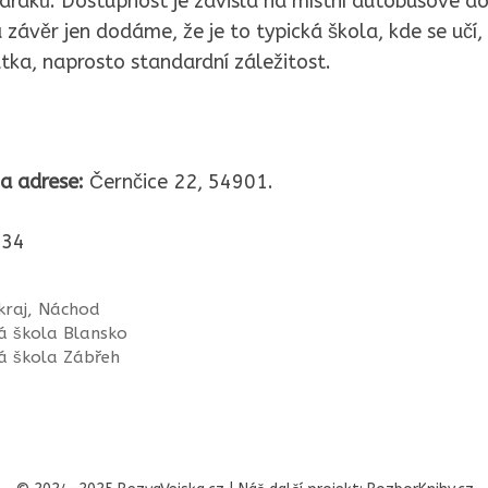
 draků. Dostupnost je závislá na místní autobusové d
 závěr jen dodáme, že je to typická škola, kde se učí,
átka, naprosto standardní záležitost.
a adrese:
Černčice 22, 54901.
34
kraj
,
Náchod
á škola Blansko
á škola Zábřeh