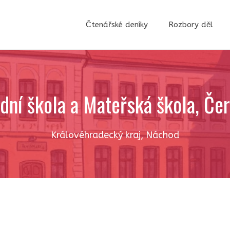
Čtenářské deníky
Rozbory děl
dní škola a Mateřská škola, Če
Královéhradecký kraj
,
Náchod