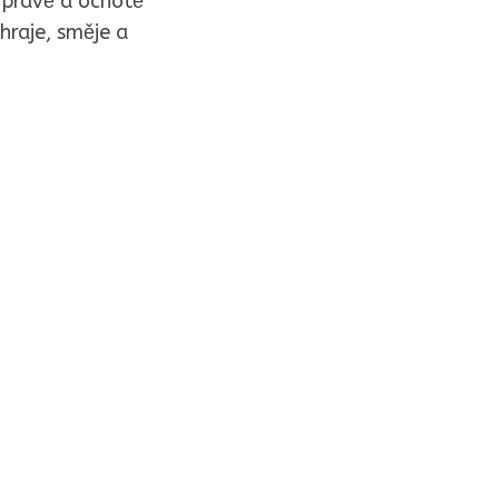
opravě a ochotě
 hraje, směje a