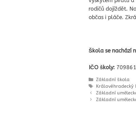
výskytem pirátů a
rodičů dojíždět. Na
občas i pláče. Zkr
Škola se nachází n
IČO školy:
709861
Rubriky
Základní škola
Štítky
Královéhradecký 
Základní uměleck
Základní uměleck