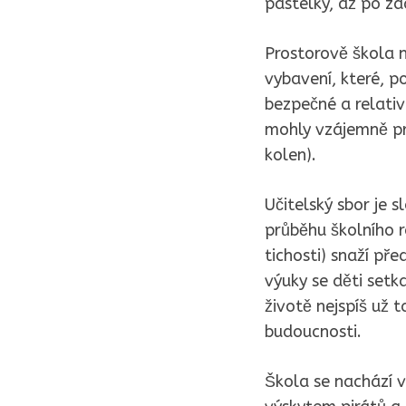
pastelky, až po zd
Prostorově škola 
vybavení, které, p
bezpečné a relativ
mohly vzájemně pr
kolen).
Učitelský sbor je 
průběhu školního r
tichosti) snaží př
výuky se děti setk
životě nejspíš už 
budoucnosti.
Škola se nachází v