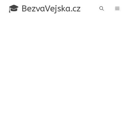
Přeskočit
🎓 BezvaVejska.cz
Men
na
obsah