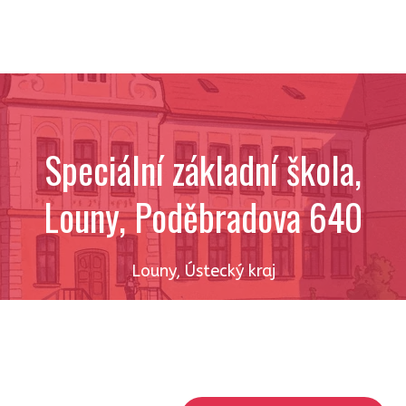
Speciální základní škola,
Louny, Poděbradova 640
Louny
,
Ústecký kraj