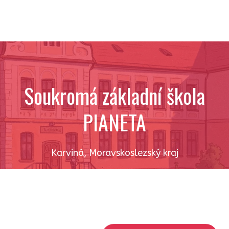
Soukromá základní škola
PIANETA
Karviná
,
Moravskoslezský kraj