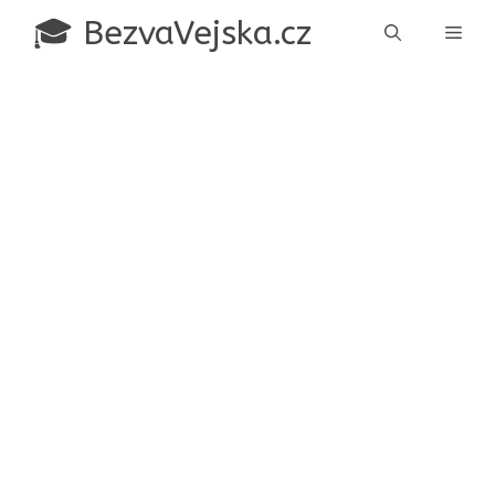
Přeskočit
🎓 BezvaVejska.cz
Men
na
obsah