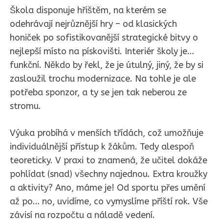
Škola disponuje hřištěm, na kterém se
odehrávají nejrůznější hry – od klasických
honiček po sofistikovanější strategické bitvy o
nejlepší místo na pískovišti. Interiér školy je…
funkční. Někdo by řekl, že je útulný, jiný, že by si
zasloužil trochu modernizace. Na tohle je ale
potřeba sponzor, a ty se jen tak neberou ze
stromu.
Výuka probíhá v menších třídách, což umožňuje
individuálnější přístup k žákům. Tedy alespoň
teoreticky. V praxi to znamená, že učitel dokáže
pohlídat (snad) všechny najednou. Extra kroužky
a aktivity? Ano, máme je! Od sportu přes umění
až po… no, uvidíme, co vymyslíme příští rok. Vše
závisí na rozpočtu a náladě vedení.