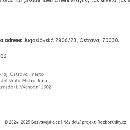
vačinu! (Školní jídelna není vždycky tak skvělá, jak 
a adrese:
Jugoslávská 2906/23, Ostrava, 70030.
06
kraj
,
Ostrava-město
dní škola Mistra Jana
arnsdorf, Východní 1602
© 2024-2025 BezvaVejska.cz | Náš další projekt:
RozborKnihy.cz