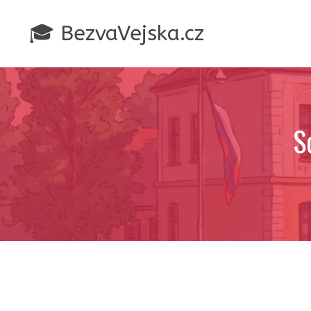
Přeskočit
na
🎓 BezvaVejska.cz
obsah
S