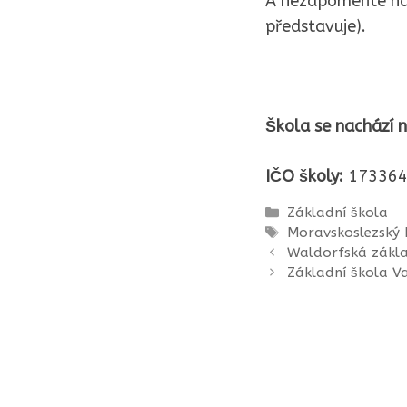
A nezapomeňte na s
představuje).
Škola se nachází n
IČO školy:
173364
Rubriky
Základní škola
Štítky
Moravskoslezský 
Waldorfská zákla
Základní škola V