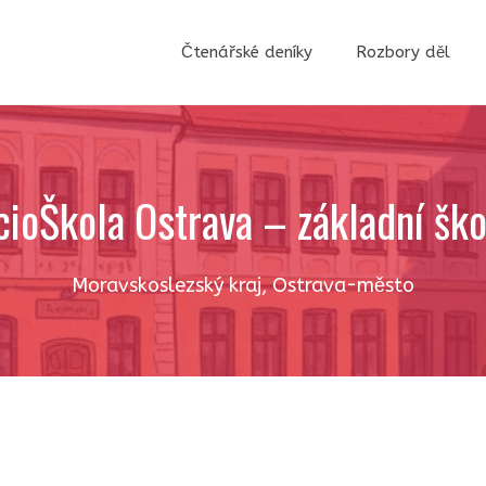
Čtenářské deníky
Rozbory děl
cioŠkola Ostrava – základní ško
Moravskoslezský kraj
,
Ostrava-město