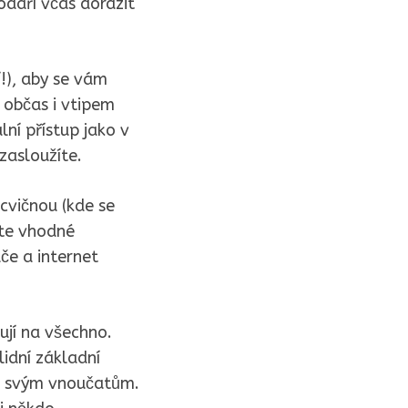
daří včas dorazit
í!), aby se vám
 občas i vtipem
lní přístup jako v
zasloužíte.
ocvičnou (kde se
měte vhodné
ače a internet
žují na všechno.
lidní základní
ět svým vnoučatům.