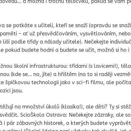
dovědu… a možná i trochu tělocviku, pokud se vám po
 se potkáte s učiteli, kteří se snaží (opravdu se snaž
o paměti – ať už přesvědčováním, vysvětlováním, nebo
 liší podle třídy a nálady učitele). Nečekejte individuá
e pokud budete hodní a budete se učit, možná si ho i 
nou školní infrastrukturou: třídami (s lavicemi!), těl
elnou (kde se… no, jíte) a hřištěm (na to si raději vez
e špičkovou technologii jako v sci-fi filmu, ale počít
zici jsou.
těžují na množství úkolů (klasika!), ale děti? Ty si stě
esvědčit. ScioŠkola Ostrava: Nečekejte zázraky, ale so
á i pár zábavných historek, o kterých budete vypráv