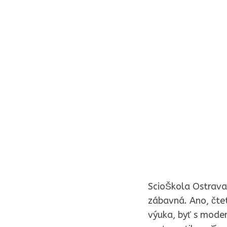
ScioŠkola Ostrava 
zábavná. Ano, čtet
výuka, byť s mode