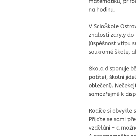
matematiku, příro
na hodinu.
V ScioŠkole Ostrava
znalosti zaryly d
(úspěšnost vtipu se
soukromé škole, al
Škola disponuje běž
potíte), školní jíd
oblečení). Nečekejt
samozřejmě k dispo
Rodiče si obvykle s
Přijďte se sami př
vzdělání – a možn