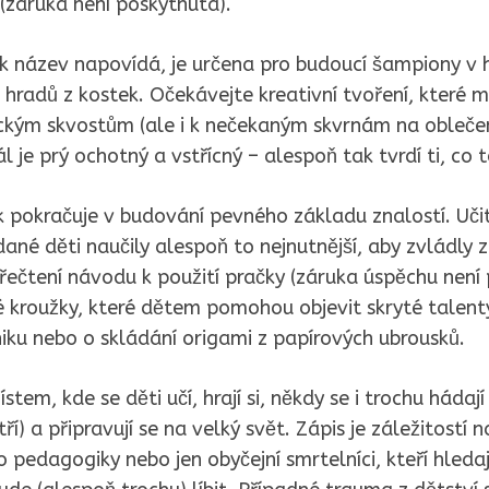
 (záruka není poskytnuta).
k název napovídá, je určena pro budoucí šampiony v h
 hradů z kostek. Očekávejte kreativní tvoření, které 
ým skvostům (ale i k nečekaným skvrnám na oblečení
l je prý ochotný a vstřícný – alespoň tak tvrdí ti, co to
 pokračuje v budování pevného základu znalostí. Učit
dané děti naučily alespoň to nejnutnější, aby zvládly 
přečtení návodu k použití pračky (záruka úspěchu není
né kroužky, které dětem pomohou objevit skryté talenty
iku nebo o skládání origami z papírových ubrousků.
stem, kde se děti učí, hrají si, někdy se i trochu hádají
ří) a připravují se na velký svět. Zápis je záležitostí n
 pedagogiky nebo jen obyčejní smrtelníci, kteří hledaj