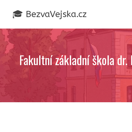
Přeskočit
na
🎓 BezvaVejska.cz
obsah
Fakultní základní škola d