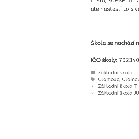
místo, kde se jim 
ale naštěstí to s 
Škola se nachází n
IČO školy:
702340
Rubriky
Základní škola
Štítky
Olomouc
,
Olomou
Základní škola T.
Základní škola JU