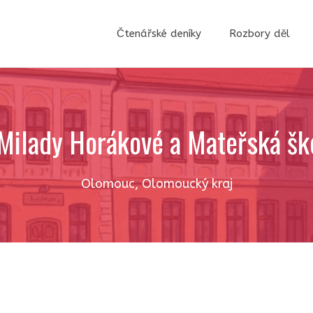
Čtenářské deníky
Rozbory děl
r. Milady Horákové a Mateřská š
Olomouc
,
Olomoucký kraj