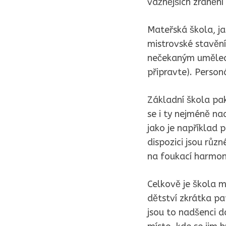
vážnějších zranění
Mateřská škola, ja
mistrovské stavění
nečekaným uměleck
připravte). Personá
Základní škola pak
se i ty nejméně na
jako je například 
dispozici jsou růz
na foukací harmon
Celkově je škola mí
dětství zkrátka pat
jsou to nadšenci do