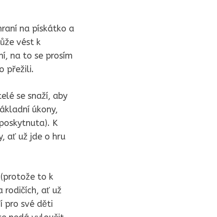
raní na pískátko a
může vést k
, na to se prosím
 přežili.
elé se snaží, aby
základní úkony,
 poskytnuta). K
, ať už jde o hru
 (protože to k
a rodičích, ať už
í pro své děti