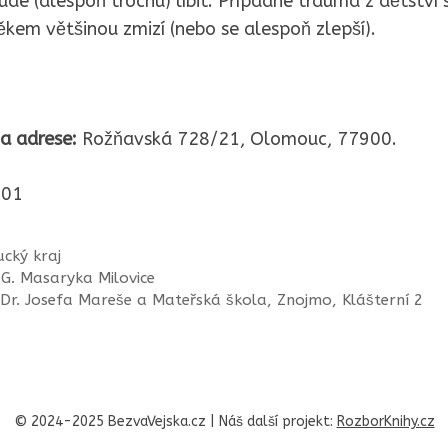
bude (alespoň trochu) líbit. Případné trauma z dětství 
věkem většinou zmizí (nebo se alespoň zlepší).
a adrese:
Rožňavská 728/21, Olomouc, 77900.
01
cký kraj
 G. Masaryka Milovice
Dr. Josefa Mareše a Mateřská škola, Znojmo, Klášterní 2
© 2024-2025 BezvaVejska.cz | Náš další projekt:
RozborKnihy.cz