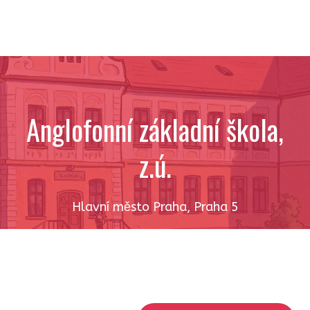
Anglofonní základní škola,
z.ú.
Hlavní město Praha
,
Praha 5