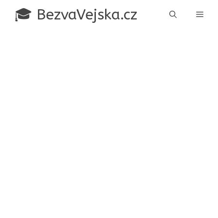
Přeskočit
🎓 BezvaVejska.cz
Men
na
obsah